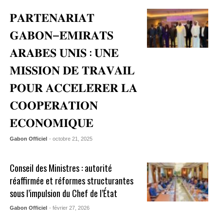
𝐏𝐀𝐑𝐓𝐄𝐍𝐀𝐑𝐈𝐀𝐓
𝐆𝐀𝐁𝐎𝐍–𝐄́𝐌𝐈𝐑𝐀𝐓𝐒
𝐀𝐑𝐀𝐁𝐄𝐒 𝐔𝐍𝐈𝐒 : 𝐔𝐍𝐄
𝐌𝐈𝐒𝐒𝐈𝐎𝐍 𝐃𝐄 𝐓𝐑𝐀𝐕𝐀𝐈𝐋
𝐏𝐎𝐔𝐑 𝐀𝐂𝐂𝐄́𝐋𝐄́𝐑𝐄𝐑 𝐋𝐀
𝐂𝐎𝐎𝐏𝐄́𝐑𝐀𝐓𝐈𝐎𝐍
𝐄́𝐂𝐎𝐍𝐎𝐌𝐈𝐐𝐔𝐄
Gabon Officiel
- octobre 21, 2025
Conseil des Ministres : autorité
réaffirmée et réformes structurantes
sous l’impulsion du Chef de l’État
Gabon Officiel
- février 27, 2026