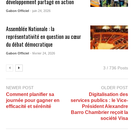
développement partagé en action
Gabon Officiel
- juin 24, 2026
Assemblée Nationale : la
représentativité en question au cœur
du débat démocratique
Gabon Officiel
- février 24, 2026
3 / 736 Posts
NEWER POST
OLDER POST
Comment planifier sa
Digitalisation des
journée pour gagner en
services publics : le Vice-
efficacité et sérénité
Président Alexandre
Barro Chambrier reçoit la
société Visa