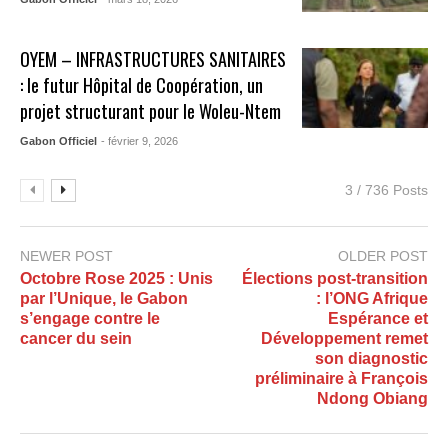
OYEM – INFRASTRUCTURES SANITAIRES
: le futur Hôpital de Coopération, un
projet structurant pour le Woleu-Ntem
Gabon Officiel
- février 9, 2026
3 / 736 Posts
NEWER POST
OLDER POST
Octobre Rose 2025 : Unis
Élections post-transition
par l’Unique, le Gabon
: l’ONG Afrique
s’engage contre le
Espérance et
cancer du sein
Développement remet
son diagnostic
préliminaire à François
Ndong Obiang