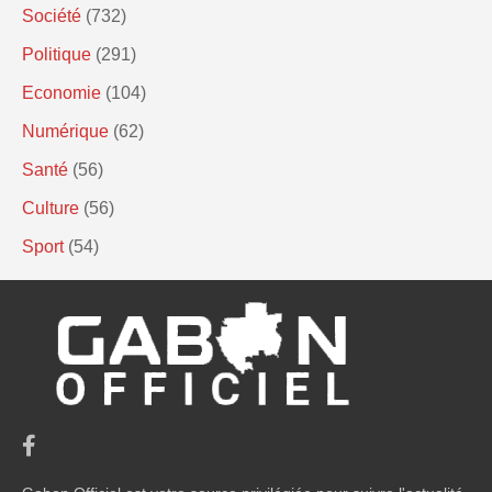
Société
(732)
Politique
(291)
Economie
(104)
Numérique
(62)
Santé
(56)
Culture
(56)
Sport
(54)