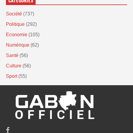
CATÉGORIES
Société
(737)
Politique
(292)
Economie
(105)
Numérique
(62)
Santé
(56)
Culture
(56)
Sport
(55)