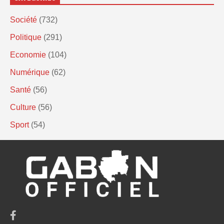
Société
(732)
Politique
(291)
Economie
(104)
Numérique
(62)
Santé
(56)
Culture
(56)
Sport
(54)