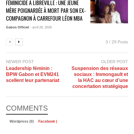
FÉMINICIDE À LIBREVILLE : UNE JEUNE
MÈRE POIGNARDÉE À MORT PAR SON EX-
COMPAGNON À CARREFOUR LÉON MBA
Gabon Officiel
- avril 28, 2026
3 / 29 Posts
NEWER POST
OLDER POST
Leadership féminin :
Suspension des réseaux
BPW Gabon et EVM241
sociaux : Immongault et
scellent leur partenariat
la HAC au cœur d’une
concertation stratégique
COMMENTS
Wordpress (0)
Facebook (