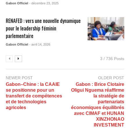
Gabon Officiel
- décembre 23, 2025
RENAFED : vers une nouvelle dynamique
pour le leadership féminin
parlementaire
Gabon Officiel
- avril 14, 2026
3 / 736 Posts
NEWER POST
OLDER POST
Gabon–Chine : la CAAIE
Gabon : Brice Clotaire
se positionne pour un
Oligui Nguema réaffirme
transfert de compétences
la stratégie de
et de technologies
partenariats
agricoles
économiques équilibrés
avec CIMAF et HUNAN
XINZHONAO
INVESTMENT