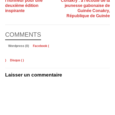
l’honneur pour une
Conakry : à l’écoute de la
deuxième édition
jeunesse gabonaise de
inspirante
Guinée Conakry,
République de Guinée
COMMENTS
Wordpress (0)
Facebook (
)
Disqus (
)
Laisser un commentaire