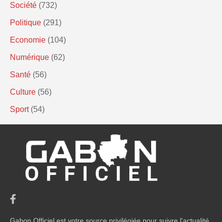
Société
(732)
Politique
(291)
Economie
(104)
Numérique
(62)
Santé
(56)
Culture
(56)
Sport
(54)
Gabon Officiel est votre source privilégiée pour suivre l'actualité