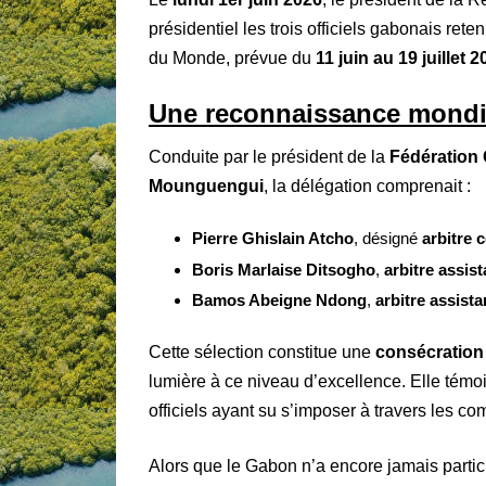
présidentiel les trois officiels gabonais rete
du Monde, prévue du
11 juin au 19 juillet 
Une reconnaissance mondia
Conduite par le président de la
Fédération
Mounguengui
, la délégation comprenait :
Pierre Ghislain Atcho
, désigné
arbitre c
Boris Marlaise Ditsogho
,
arbitre assist
Bamos Abeigne Ndong
,
arbitre assista
Cette sélection constitue une
consécration
lumière à ce niveau d’excellence. Elle témo
officiels ayant su s’imposer à travers les co
Alors que le Gabon n’a encore jamais parti