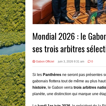
Mondial 2026 : le Gabon
ses trois arbitres sélec
Gabon Officiel
juin 3, 2026 9:31 am
0
Si les
Panthères
ne seront pas présentes su
gabonais flottera tout de même au plus haut
histoire
, le Gabon verra
trois arbitres nat
planète, une distinction qui marque une étap
Le
lundi 1er juin 2026
, le président de la 