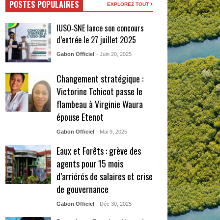
POSTES POPULAIRES
EXPLOREZ TOUT
IUSO‑SNE lance son concours
d’entrée le 27 juillet 2025
Gabon Officiel
- Juin 20, 2025
Changement stratégique :
Victorine Tchicot passe le
flambeau à Virginie Waura
épouse Etenot
Gabon Officiel
- Mai 9, 2025
Eaux et Forêts : grève des
agents pour 15 mois
d’arriérés de salaires et crise
de gouvernance
Gabon Officiel
- Déc 30, 2025