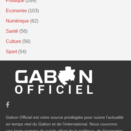
Politique
(289)
Economie
(103)
Numérique
(62)
Santé
(56)
Culture
(56)
Sport
(54)
Gabon Officiel est votre source privilégiée pour suivre l'actualité
en temps réel du Gabon et de l'international. Nous couvrons
une large gamme de sujets allant de la politique, de l'économie