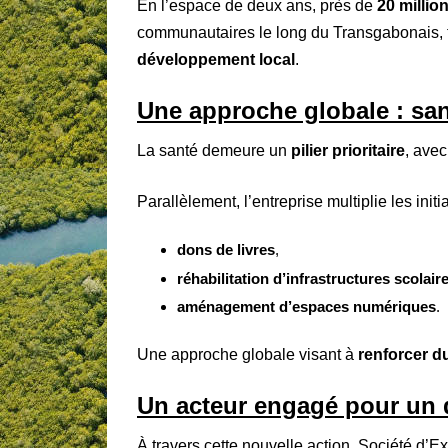
En l’espace de deux ans, près de
20 milli
communautaires le long du Transgabonais,
développement local
.
Une approche globale : san
La santé demeure un
pilier prioritaire
, ave
Parallèlement, l’entreprise multiplie les init
dons de livres
,
réhabilitation d’infrastructures scolair
aménagement d’espaces numériques
.
Une approche globale visant à
renforcer d
Un acteur engagé pour un 
À travers cette nouvelle action, Société d’