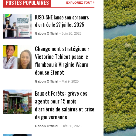
POSTES POPULAIRES
EXPLOREZ TOUT
IUSO‑SNE lance son concours
d’entrée le 27 juillet 2025
Gabon Officiel
- Juin 20, 2025
Changement stratégique :
Victorine Tchicot passe le
flambeau à Virginie Waura
épouse Etenot
Gabon Officiel
- Mai 9, 2025
Eaux et Forêts : grève des
agents pour 15 mois
d’arriérés de salaires et crise
de gouvernance
Gabon Officiel
- Déc 30, 2025