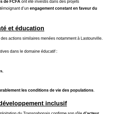
ons de FCFA
ont été investis dans des projets
 témoignant d’un
engagement constant en faveur du
té et éducation
c des actions similaires menées notamment à Lastourville.
iatives dans le domaine éducatif :
es
,
urablement les conditions de vie des populations
.
développement inclusif
Exploitation du Transgabonais confirme son rôle
d’acteur