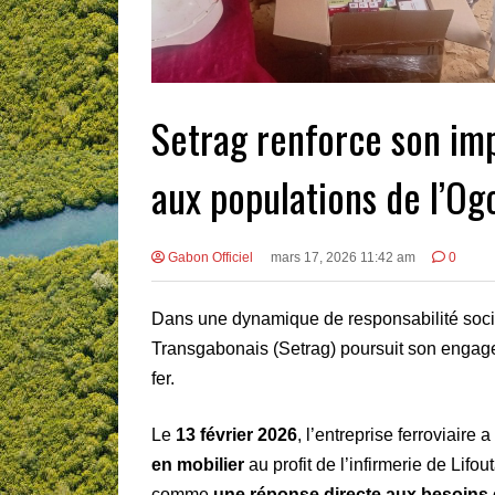
Setrag renforce son imp
aux populations de l’Og
Gabon Officiel
mars 17, 2026 11:42 am
0
Dans une dynamique de responsabilité sociét
Transgabonais (Setrag) poursuit son enga
fer.
Le
13 février 2026
, l’entreprise ferroviaire
en mobilier
au profit de l’infirmerie de Lifo
comme
une réponse directe aux besoins 